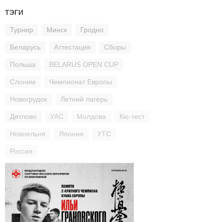
ТЭГИ
Турнир
Минск
Гродно
Беларусь
Аттестация
Сборы
Польша
BELARUS OPEN CUP
Слоним
Чемпионат Европы
Новогрудок
Летний лагерь
Дятлово
УАС
Молдова
Кю-тест
Новоельня
Япония
УТС
Россия