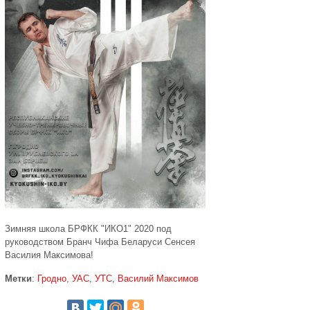
Зимняя школа БРФКК "ИКО1" 2020 под
руководством Бранч Чифа Беларуси Сенсея
Василия Максимова!
Метки
:
Гродно
,
УАС
,
УТС
,
Василий Максимов