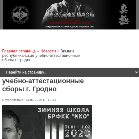
Jump to navigation
Вы здесь
Главная страница
»
Новости
»
Зимние
республиканские учебно-аттестационные
сборы г. Гродно
Зимние республиканские
учебно-аттестационные
сборы г. Гродно
Опубликовано: 23.01.2020 г. - 19:32