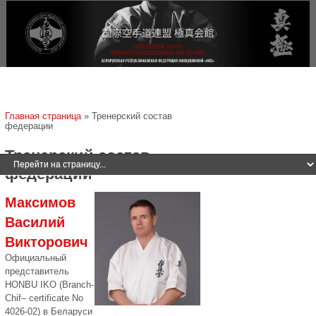
Jump to navigation
Вы здесь
Главная страница
»
Тренерский состав
федерации
Тренерский состав
федерации
Максимов
Василий
Викторович
Официальный
представитель
HONBU IKO (Branch-
Chif– certificate No
4026-02) в Беларуси