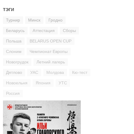
ТЭГИ
Турнир
Минск
Гродно
Беларусь
Аттестация
Сборы
Польша
BELARUS OPEN CUP
Слоним
Чемпионат Европы
Новогрудок
Летний лагерь
Дятлово
УАС
Молдова
Кю-тест
Новоельня
Япония
УТС
Россия